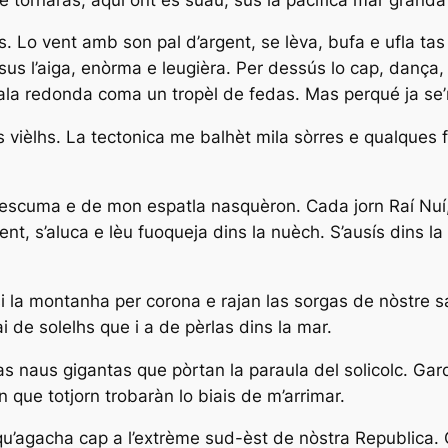
. Lo vent amb son pal d’argent, se lèva, bufa e ufla ta
 sus l’aiga, enòrma e leugièra. Per dessús lo cap, dança,
ala redonda coma un tropèl de fedas. Mas perqué ja se
 vièlhs. La tectonica me balhèt mila sòrres e qualques 
escuma e de mon espatla nasquèron. Cada jorn Raí Nuí, l
t, s’aluca e lèu fuoqueja dins la nuèch. S’ausís dins la p
i la montanha per corona e rajan las sorgas de nòstre sa
 de solelhs que i a de pèrlas dins la mar.
las naus gigantas que pòrtan la paraula del solicolc. Gar
 que totjorn trobaràn lo biais de m’arrimar.
lo qu’agacha cap a l’extrème sud-èst de nòstra Republica.