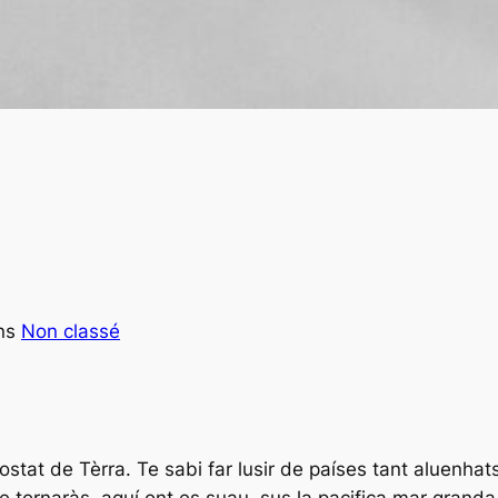
ns
Non classé
costat de Tèrra. Te sabi far lusir de países tant aluenhat
ue tornaràs, aquí ont es suau, sus la pacifica mar grand