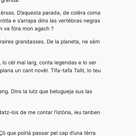
s èrsas. D’aquesta parada, de colèra coma
 ròtla e s’arrapa dins las vertèbras negras
’n va fòra mon agach ?
fraires grandasses. De la planeta, ne sèm
o cèl mai larg, conta legendas e lo ser
lana un cant novèl. Tifa-tafa Taíti, lo teu
ng. Dins la lutz que belugueja sus las
datz-los de me contar l’istòria, ieu tanben
 Çò que poiriá passar pel cap d’una tèrra