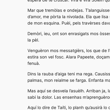
Mar que tremòlas e ondejas. T’alanguisses
d’amor, me pòrta la nivolada. Ela que lisa
de mon esquina. Puèi, pels travèrses dav
Demòri, ieu, ont son enrasigats mos òsses
la pèl.
Venguèron mos messatgièrs, los que de l’
estira son vel fosc. Alara Papeete, doçamen
fenuà.
Dins la rauba d’aiga teni ma rega. Causiss
palmas, mon reialme se farga. Enfanta mai
Mas aquí se desvela l’asuèlh. Arriban ja, 
sabi la dolor. Las ensenhas m’aprenguèron
Aquí lo dire de Taíti, lo planh qu’ausirà 