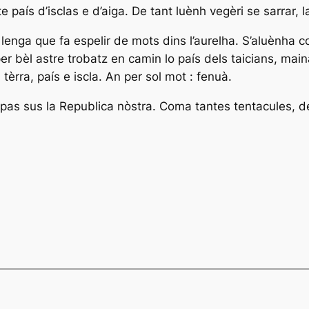
país d’isclas e d’aiga. De tant luènh vegèri se sarrar, l
a lenga que fa espelir de mots dins l’aurelha. S’aluènh
r bèl astre trobatz en camin lo país dels taicians, main
 tèrra, país e iscla. An per sol mot : fenuà.
 pas sus la Republica nòstra. Coma tantes tentacules, de