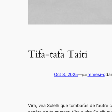
Tifa-tafa Taíti
Oct 3, 2025
—
remesi-g
da
par
Vira, vira Solelh que tombaràs de l’autre 
espèra de te cruscar. Vira e vira Solelh q