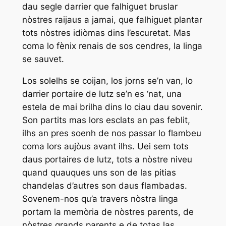
dau segle darrier que falhiguet bruslar
nòstres raijaus a jamai, que falhiguet plantar
tots nòstres idiòmas dins l’escuretat. Mas
coma lo fènix renais de sos cendres, la linga
se sauvet.
Los solelhs se coijan, los jorns se’n van, lo
darrier portaire de lutz se’n es ‘nat, una
estela de mai brilha dins lo ciau dau sovenir.
Son partits mas lors esclats an pas feblit,
ilhs an pres soenh de nos passar lo flambeu
coma lors aujòus avant ilhs. Uei sem tots
daus portaires de lutz, tots a nòstre niveu
quand quauques uns son de las pitias
chandelas d’autres son daus flambadas.
Sovenem-nos qu’a travers nòstra linga
portam la memòria de nòstres parents, de
nòstres grands parents e de totas las