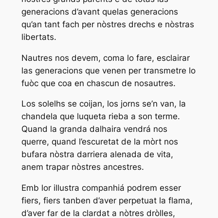
generacions d’avant quelas generacions
qu’an tant fach per nòstres drechs e nòstras
libertats.
Nautres nos devem, coma lo fare, esclairar
las generacions que venen per transmetre lo
fuòc que coa en chascun de nosautres.
Los solelhs se coijan, los jorns se’n van, la
chandela que luqueta rieba a son terme.
Quand la granda dalhaira vendrá nos
querre, quand l’escuretat de la mòrt nos
bufara nòstra darriera alenada de vita,
anem trapar nòstres ancestres.
Emb lor illustra companhiá podrem esser
fiers, fiers tanben d’aver perpetuat la flama,
d’aver far de la clardat a nòtres dròlles,