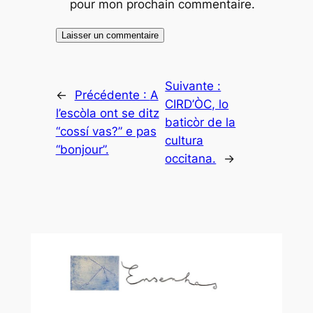
pour mon prochain commentaire.
Suivante :
←
Précédente :
A
CIRD’ÒC, lo
l’escòla ont se ditz
baticòr de la
“cossí vas?” e pas
cultura
“bonjour”.
occitana.
→