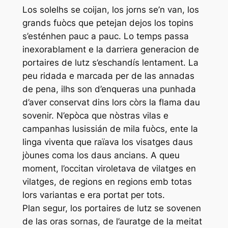
Los solelhs se coijan, los jorns se’n van, los
grands fuòcs que petejan dejos los topins
s’esténhen pauc a pauc. Lo temps passa
inexorablament e la darriera generacion de
portaires de lutz s’eschandís lentament. La
peu ridada e marcada per de las annadas
de pena, ilhs son d’enqueras una punhada
d’aver conservat dins lors còrs la flama dau
sovenir. N’epòca que nòstras vilas e
campanhas lusissián de mila fuòcs, ente la
linga viventa que raïava los visatges daus
jòunes coma los daus ancians. A queu
moment, l’occitan viroletava de vilatges en
vilatges, de regions en regions emb totas
lors variantas e era portat per tots.
Plan segur, los portaires de lutz se sovenen
de las oras sornas, de l’auratge de la meitat