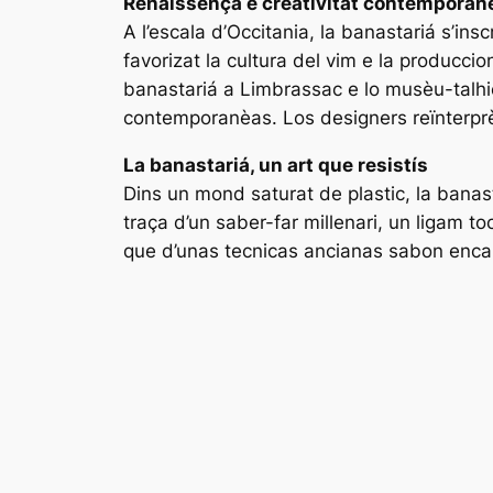
Renaissença e creativitat contemporan
A l’escala d’Occitania, la banastariá s’in
favorizat la cultura del vim e la producci
banastariá a Limbrassac e lo musèu-talhi
contemporanèas. Los designers reïnterprèt
La banastariá, un art que resistís
Dins un mond saturat de plastic, la banas
traça d’un saber-far millenari, un ligam t
que d’unas tecnicas ancianas sabon encara