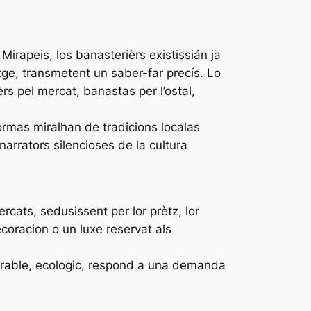
 Mirapeis, los banasterièrs existissián ja
tge, transmetent un saber-far precís. Lo
èrs pel mercat, banastas per l’ostal,
formas miralhan de tradicions localas
arrators silencioses de la cultura
rcats, sedusissent per lor prètz, lor
ecoracion o un luxe reservat als
urable, ecologic, respond a una demanda