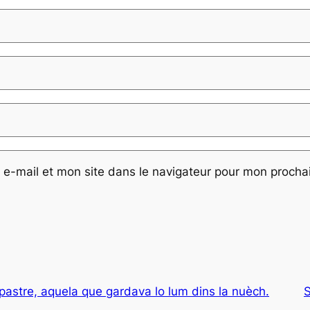
e-mail et mon site dans le navigateur pour mon proch
pastre, aquela que gardava lo lum dins la nuèch.
S