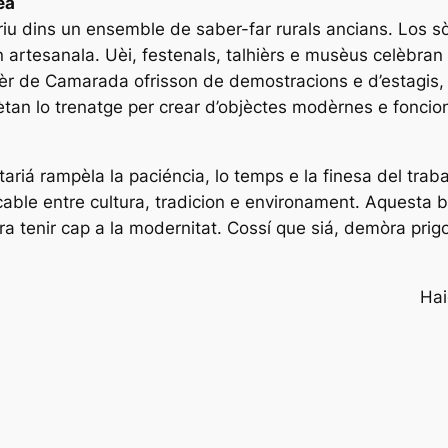
èa
scriu dins un ensemble de saber-far rurals ancians. Los 
on artesanala. Uèi, festenals, talhièrs e musèus celèbran
èr de Camarada ofrisson de demostracions e d’estagis, 
an lo trenatge per crear d’objèctes modèrnes e fonciona
tariá rampèla la paciéncia, lo temps e la finesa del tra
ocable entre cultura, tradicion e environament. Aquesta 
 tenir cap a la modernitat. Cossí que siá, demòra prigo
Hai