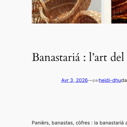
Banastariá : l’art del
Avr 3, 2026
—
heidi-dhu
d
par
Panièrs, banastas, còfres : la banastariá