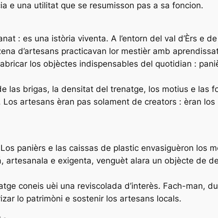
a e una utilitat que se resumisson pas a sa foncion.
nat : es una istòria viventa. A l’entorn del val d’Èrs e de
nzena d’artesans practicavan lor mestièr amb aprendissa
a fabricar los objèctes indispensables del quotidian : pani
 las brigas, la densitat del trenatge, los motius e las 
os artesans èran pas solament de creators : èran los n
Los panièrs e las caissas de plastic envasiguèron los me
iá, artesanala e exigenta, venguèt alara un objècte de d
atge coneis uèi una reviscolada d’interès. Fach-man, d
ar lo patrimòni e sostenir los artesans locals.