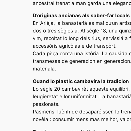
ancestral trenat a man garda una elegànci
D’originas ancianas als saber-far locals
En Arièja, la banastariá es mai qu’un artisa
dos o tres sègles a. Al sègle 18, una qui
vim, recoltat lo long dels rius, servissiá 
accessòris agricòlas e de transpòrt.
Cada pèça conta una istòria. La causida de
transmesas de generacion en generacion. L
materiala.
Quand lo plastic cambavira la tradicion
Lo sègle 20 cambavirèt aqueste equilibri. 
leugieretat e lor uniformitat. La banastar
passionats.
Pasmens, luènh de desaparéisser, lo tren
novèla : consumir mens mas melhor, valoriz