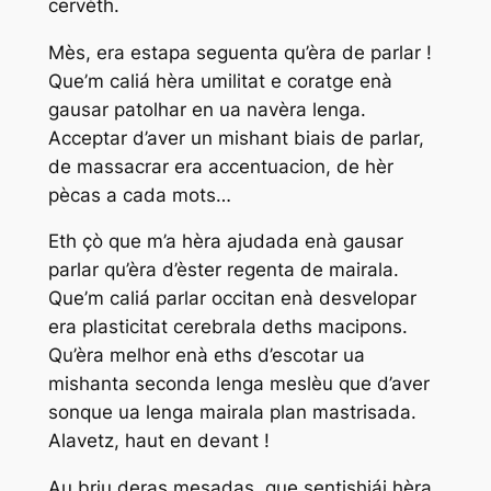
cervèth.
Mès, era estapa seguenta qu’èra de parlar !
Que’m caliá hèra umilitat e coratge enà
gausar patolhar en ua navèra lenga.
Acceptar d’aver un mishant biais de parlar,
de massacrar era accentuacion, de hèr
pècas a cada mots…
Eth çò que m’a hèra ajudada enà gausar
parlar qu’èra d’èster regenta de mairala.
Que’m caliá parlar occitan enà desvelopar
era plasticitat cerebrala deths macipons.
Qu’èra melhor enà eths d’escotar ua
mishanta seconda lenga meslèu que d’aver
sonque ua lenga mairala plan mastrisada.
Alavetz, haut en devant !
Au briu deras mesadas, que sentishiái hèra